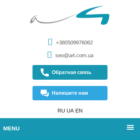
+380509976062
seo@a4.com.ua
Обратная связь
Напишите нам
RU
UA
EN